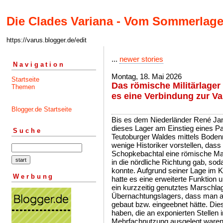
Die Clades Variana - Vom Sommerlage
https://varus.blogger.de/edit
...
newer stories
Navigation
Montag, 18. Mai 2026
Startseite
Das römische Militärlage
Themen
es eine Verbindung zur Va
Blogger.de Startseite
Bis es dem Niederländer René Ja
dieses Lager am Einstieg eines P
Suche
Teutoburger Waldes mittels Boden
wenige Historiker vorstellen, da
Schopkebachtal eine römische Ma
in die nördliche Richtung gab, sod
konnte. Aufgrund seiner Lage im 
Werbung
hatte es eine erweiterte Funktion u
ein kurzzeitig genutztes Marschla
Übernachtungslagers, dass man a
gebaut bzw. eingeebnet hätte. Die
haben, die an exponierten Stellen i
Mehrfachnutzung ausgelegt waren