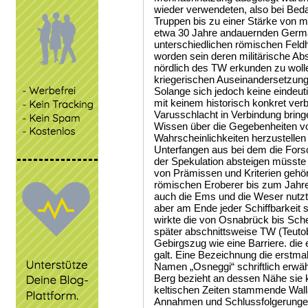
wieder verwendeten, also bei Beda
Truppen bis zu einer Stärke von m
etwa 30 Jahre andauernden Germa
unterschiedlichen römischen Feldh
worden sein deren militärische Ab
nördlich des TW erkunden zu wolle
kriegerischen Auseinandersetzunge
Solange sich jedoch keine eindeut
mit keinem historisch konkret verb
Varusschlacht in Verbindung brin
Wissen über die Gegebenheiten v
Wahrscheinlichkeiten herzustellen
Unterfangen aus bei dem die Fors
der Spekulation absteigen müsste
von Prämissen und Kriterien gehör
römischen Eroberer bis zum Jahre
auch die Ems und die Weser nutz
aber am Ende jeder Schiffbarkeit
wirkte die von Osnabrück bis Sch
später abschnittsweise TW (Teuto
Gebirgszug wie eine Barriere. die
galt. Eine Bezeichnung die erstma
Namen „Osneggi“ schriftlich erwäh
Berg bezieht an dessen Nähe sie 
keltischen Zeiten stammende Walla
Annahmen und Schlussfolgerungen 