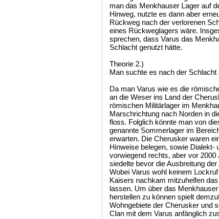
man das Menkhauser Lager auf dem
Hinweg, nutzte es dann aber erneu
Rückweg nach der verlorenen Schl
eines Rückweglagers wäre. Insg
sprechen, dass Varus das Menkha
Schlacht genutzt hätte.
Theorie 2.)
Man suchte es nach der Schlacht
Da man Varus wie es die römische Geschichtsschreibung überlieferte an die Weser ins Land der Cherusker gelockt hatte gibt die Lage des römischen Militärlager im Menkhauser Bachtal eine deutliche Marschrichtung nach Norden in die Region vor durch die die Weser floss. Folglich könnte man von dieser Warte aus betrachtet das so genannte Sommerlager im Bereich der Weserschleife bei Vlotho erwarten. Die Cherusker waren ein Stamm der wie geographische Hinweise belegen, sowie Dialekt- und Keramikforschungen zeigen vorwiegend rechts, aber vor 2000 Jahren auch noch links der Weser siedelte bevor die Ausbreitung der Angrivarier sie nach Osten abdrängte. Wobei Varus wohl keinem Lockruf folgte, sondern dem Befehl des Kaisers nachkam mitzuhelfen das Reich nach Osten expandieren zu lassen. Um über das Menkhauser Lager eine Verbindung zur Schlacht herstellen zu können spielt demzufolge sowohl die Lage der Wohngebiete der Cherusker und somit auch der Ort wo der Segimer Clan mit dem Varus anfänglich zusammen arbeitete seine Residenz hatte, eine wesentliche Rolle. Diese Sippe führte das Volk der Cherusker an und ihr Hauptsitz dürfte sich zentral innerhalb ihres Stammesgebietes und weniger in Randlage befunden haben. Das Volk der Cherusker beherrschte seinerzeit eine Großregion die vermutlich das Weserbergland über Hildesheim und Hanover bis an die Oker umfasste und sich über den Nethegau, sowie den Solling und den Westharz bis an die obere Leine erstreckte. Dadurch war dieser Stamm für die römischen Bemühungen nach Osten expandieren zu wollen von elementarer Bedeutung, sodass Rom eine Art Bündnis bzw. ein vertragsähnliches Verhältnis anstrebte. Unter diesen Voraussetzungen lässt sich die Sinnhaftigkeit eines römischen Stützpunktes im Nordwesten ihres Siedlungsgebietes nur schwer erklären was aber nicht davon abhalten soll diese Theorie weiter zu verfolgen. Aus dem vermeintlichen „Sommerlager“, für das sich der Weserknick bei Vlotho anbietet, es aber auch noch östlich davon gelegen haben könnte kommend, marschierten die Rumpflegionen, da man Tiberius einige Kontingente für seinen Markomannen Feldzug abtreten musste in südlicher Richtung. Eine Marschrichtung die der Zielsetzung entsprach die Winterlager erreichen zu wollen. Man hatte folglich das Lager verlassen in dem Varus von Segestes gewarnt worden sein soll, so wie es dieser acht Jahre später zu seiner Reputation in Rom vorgab getan zu haben. Das Lager in dem sich unter Varus der Generalstab traf, man den Marsch ins Gebiet der Aufrührer beschloss und in dem man wie überliefert unter die Waffen trat. Die Region Vlotho am südlichen Weserufer und westlich des Weserberglandes gelegen wo man heute das Ravensberger Platt spricht gehört zur Gruppe der westfälischen Dialekte und befand sich demnach im einstigen Stammesgebiet der Brukterer. Ein Grenzgebiet zum lippisch sprechenden Weserbergland, das ebenfalls zu den westfälischen Dialekte zählt, aber schon zum Ostfälischen Sprachraum der Cherusker tendiert. Ptolemäus der die Cherusker östlich der Weser verortete während die cheruskische Keramikform nach von Uslar im Werrebereich nicht nachweisbar ist. Eine Grenzregion in der man nicht mehr westfälisch, sondern Lippisch spricht, das wiederum einem Übergangsdialekt ins Ostfälische, dem Nachfolgedialekt der Cheruskersprache entspricht. Das 1055 erstmals erwähnte Valethorpe ein Ortsteil von Vlotho deutet darauf hin, dass es wie es die Falenforschung verdeutlicht von Brukterer als auch Cheruskern besiedelt wurde. Nördlich von Vlotho dürfte sich bereits angrivarischer Einfluss bemerkbar gemacht haben, sodass Varus sein Hauptquartier nicht mehr in einem Kerngebiet, sondern im nordwestlichen Randgebiet der Cherusker hatte was sich nicht mit der allgemeinen Auffassung verträgt. Von hier aus hätte Varus demnach seinen Marsch angetreten der vor dem Erreichen des Menkhauser Tales im Desaster endete. Varus verließ das Lager mit einem umfänglichen Anhang an Privatpersonen und Familienangehörigen während Arminius parallel zum Verlassen des Lagers an einen unbekannten Ort zu seinen Männern ritt. Das Dilemma um die folgenden Ereignisse wurzelt bzw. nahm seinen Anfang in der irreführenden Interpretation der antiken Wortwahl bzw. der Fehlübersetzung der Auseinandersetzung zwischen Varus und Arminius. Denn dem Ursprung folgend nannte die Antike sie an keiner Stelle eine Schlacht und das hatte auch seine Gründe, denn für das was geschah fand sich schon in der Antike keine zutreffende Bezeichnung weil sich niemandem im römischen Reich der genaue Hergang erschloss. Primär nannte man das Ereignis „Clades Variana“, das aber für eine Niederlage oder ein Unglück steht. Das Wort Proelium, das man für Kampfhandlungen zwischen Heeren nutzte hätte es getroffen, wurde aber an keiner Stelle überliefert. Optimal wäre es gewesen die Katastrophe so zu nennen wié die die römische Niederlage von Cannae, für die man in der Antike den Namen „p