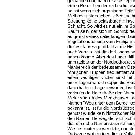
gestanden hat, da römische Legi
vielen Bereichen der rechtsrheini
selbst wenn sich organische Teile 
Methode untersuchen ließen, so bi
Streuung keine belastbaren Hinwe
Schlacht. So wird es nur ein im S
Baum sein, der sich im Schlick d
aufgrund seines datierfähigen Bau
Vegetationsperiode vom Frühjahr
dieses Jahres gebildet hat die Hi
auch Varus einst die dort nachgew
haben könnte. Aber das Lager fällt 
unmittelbar an der Nordsüdroute, 
Nahbereich der bedeutsamen Ostw
römischen Truppen frequentiert wu
einem wichtigen Knotenpunkt mit
einer Tagesmarschetappe die Exis
dauerhafterer Lager erwarten läss
verlaufende Heerstraße den Namen
Meter südlich des Menkhauser Lag
Namen "Weg unter dem Berge" ode
bekannt ist, ist für die Nordsüdstre
genutzt wurde kein historischer 
den Namen Hellweg der sich auf B
die römische Namensbezeichnung „
Westostrouten anwendete, nannte
Dietwege wobei einer dieser Vol