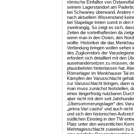
römische Einfalltor von Ostwestfa
seinem Lagerstandort am Paderbor
bei Schwaney überwand. Andere 
nach aktuellem Wissenstand kein
bei Stapelage treten somit in den
zweitrangig. So zeigt es sich, das
Zeiten die vorteilhaftesten da ziel
wenn man in den Osten, den Nord
wollte. Historiker die das Menkhau
Verbindung bringen wollen sehen in
des Zugkorridors der Varuslegione
erfordert sich detailliert mit den 
auseinandersetzen zu müssen, der
plausibelsten hinterlassen hat. Ab
Römerlager im Menkhauser Tal i
Kämpfen der Varusschlacht gehab
zur Varusschlacht bringen, dann is
man muss zunächst feststellen, 
eines längerfristig nutzbaren Durc
aber nicht mit dem seit Jahrhunde
„Übersommerungslager“ des Varu
„prima Vari castra“ und auch nicht 
und sich den historischen Aufzei
südlichen Einstieg in den TW entn
Platz unter den wesentlichen Kerns
Mehrtagesschlacht zuweisen zu kö