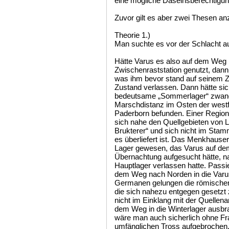
eine mögliche Daseinsberechtigun
Zuvor gilt es aber zwei Thesen a
Theorie 1.)
Man suchte es vor der Schlacht a
Hätte Varus es also auf dem Weg i
Zwischenraststation genutzt, dann
was ihm bevor stand auf seinem Z
Zustand verlassen. Dann hätte sic
bedeutsame „Sommerlager“ zwangs
Marschdistanz im Osten der west
Paderborn befunden. Einer Region
sich nahe den Quellgebieten von 
Brukterer“ und sich nicht im Sta
es überliefert ist. Das Menkhaus
Lager gewesen, das Varus auf dem
Übernachtung aufgesucht hätte,
Hauptlager verlassen hatte. Pass
dem Weg nach Norden in die Varu
Germanen gelungen die römischen 
die sich nahezu entgegen gesetzt 
nicht im Einklang mit der Quellen
dem Weg in die Winterlager ausbr
wäre man auch sicherlich ohne Fr
umfänglichen Tross aufgebrochen.