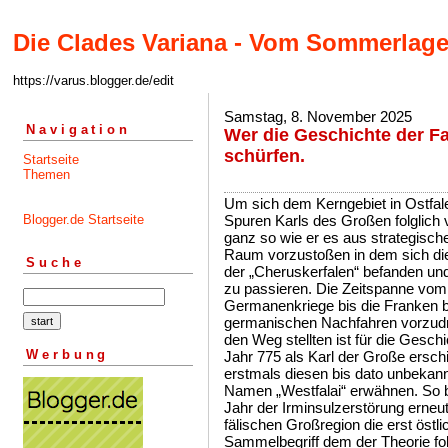
Die Clades Variana - Vom Sommerlage
https://varus.blogger.de/edit
Samstag, 8. November 2025
Navigation
Wer die Geschichte der Fa
schürfen.
Startseite
Themen
Um sich dem Kerngebiet in Ostfal
Blogger.de Startseite
Spuren Karls des Großen folglich
ganz so wie er es aus strategische
Raum vorzustoßen in dem sich d
Suche
der „Cheruskerfalen“ befanden und
zu passieren. Die Zeitspanne vo
Germanenkriege bis die Franken b
germanischen Nachfahren vorzudri
den Weg stellten ist für die Gesc
Werbung
Jahr 775 als Karl der Große ersch
erstmals diesen bis dato unbekann
Namen „Westfalai“ erwähnen. So 
Jahr der Irminsulzerstörung erneu
fälischen Großregion die erst östl
Sammelbegriff dem der Theorie fol