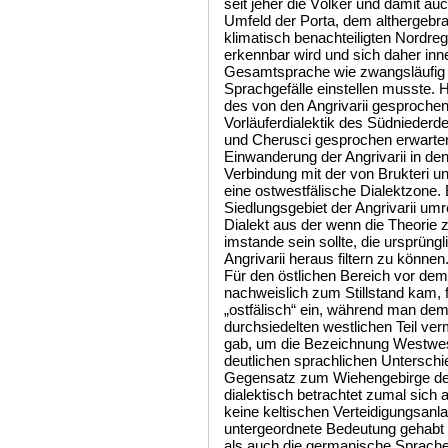
seit jeher die Völker und damit a
Umfeld der Porta, dem althergebr
klimatisch benachteiligten Nordre
erkennbar wird und sich daher inn
Gesamtsprache wie zwangsläufig 
Sprachgefälle einstellen musste. Hi
des von den Angrivarii gesproche
Vorläuferdialektik des Südniederd
und Cherusci gesprochen erwarten 
Einwanderung der Angrivarii in de
Verbindung mit der von Brukteri 
eine ostwestfälische Dialektzone. 
Siedlungsgebiet der Angrivarii umr
Dialekt aus der wenn die Theorie z
imstande sein sollte, die ursprüng
Angrivarii heraus filtern zu können
Für den östlichen Bereich vor dem auch die Besiedlung der Angrivarii nachweislich zum Stillstand kam, führte man den sprachlichen Begriff „ostfälisch“ ein, während man dem von Brukterern stärker durchsiedelten westlichen Teil vermutlich den Namen Münsterländisch gab, um die Bezeichnung Westwestfälisch zu vermeiden. Da sich keine deutlichen sprachlichen Unterschiede hervor heben schien im Gegensatz zum Wiehengebirge der Rücken des Teutoburger Waldes dialektisch betrachtet zumal sich auf ihm bezeichnenderweise auch keine keltischen Verteidigungsanlagen feststellen ließen, nur eine untergeordnete Bedeutung gehabt zu haben. Auch wenn die keltische als auch die germanische Sprache im indogermanischen eine gemeinsame Wurzel haben lassen sich die in der Neuzeit benutzten Worte aufgrund der starken Veränderungen denen sie im Laufe der Jahrhunderte unterworfen waren keiner der beiden Strömungen mehr zuweisen. So dürfte sich eine Vielzahl von Worten die in Falen östlich des Rhein in der westfälischen Bucht, am Nordrand des Sauerlandes, aber wegen ihrer Abgeschiedenheit besonders innerhalb des Sauerlandes, als auch südlich der Mittelgebirge und östlich der Egge bis zur Oker genutzt wurden, ihren keltischen Einschlag bewahrt haben. Regionen in denen sich eine keltisch geprägte bodenständige Kultur und Sprache etabliert hatte, aber nun beide Völker im Zuge der germanischen Einwanderungswellen nach Süden zwang sprachlich aufeinander zugehen zu müssen. Wie sich die germanischen Stämme der Cherusker und Brukterer voneinander unterschieden und in welchen keltischen Räumen sie in der zweiten Hälfte des letzten vorchristlichen Jahrtausend Fuß fassten wird vergleichbar mit den Zuwanderungen der Angrivarii und Saxones nach der Jahrtausende gewesen sein. Stämme die über eine Gesamtbreite vom Rhein bis zur Elbe eine Nordsüdbewegung ausführten und dann in den kulturellen Sog jener Stämme gerieten unter denen sie sich sowohl niederließen, sie aber auch verdrängten. In Fortsetzung dieser Strömung war es die gallisch/römische Landmasse die zum Auslöser des rheinischen Fächers wurde im Zuge dessen die rechtsrheinischen Völker der Nieder - und Rheinfranken nach Westen drifteten. Die fälisch sprechenden Stämme soweit sie sich dem anschlossen nahmen ihren Dialekt mit, der sich im Verlauf mit den Dialekten der Rheinbevölkerung mischte. Die Nordvölker die lange vom Wiehengebirge zurück gehalten wurden bevor sie es überwanden verharrten letztlich im wesentlichen an der sprachlichen Trennlinie zum Oberdeutschen wofür geographisch der Diemelverlauf nahe der Benrather Linie steht. Eine gegen die Nordvölker gerichtete Sprachgrenze die nach dem Wiehengebirge den Charakter einer zweiten keltischen Auffanglinie besaß. An dieser Lautschwelle setzte die keltisch geprägte sprachliche Dominanz des Oberdeutschen ein was darauf hindeutet, dass sich im hessischen Sprachraum die keltische Kultur als langlebiger erwies. Es waren die Flüsse und Gebirge die seit prähistorischen Zeiten die Landschaften prägten und über die Stammeszugehörigkeiten hinaus auch über die Verteidigungsbündnisse entschieden. So beeinflusste auch immer die Geographie die Sprachsektoren und womit sich auch die Rheingermanen von den Wesergermanen unterscheidbar macht, die man gerne in einem Atemzug nennt. Denn während sich die eine Zivilisation an der Fließrichtung der dem Rhein zugewandten Flüsse orientierte waren es für die andere Kultur die Zuläufe zur Weser. Grundsatzüberlegungen die mit dazu beitragen ein Verständnis für die frühen fälischen Verhältnisse zu entwickeln. Waren es im westlichen Westfalen wo Usipeter, Sugambrer, Marser und Tenkterer einen Vorläuferdialekt des Westniederdeutschen gesprochen haben dürften, so folgten östlich von ihnen in der westfälischen Bucht die Brukterer die im Zuge der römischen Zwangsumsiedlungen vermutlich in ihren südöstlichen Stammesgebieten Lebensraum an Marser und Sugambrer abtraten und den Durchzug der angilischen Sueben erlebten, bevor diese östlich und nordöstlich der Egge auf die Wohngebiete der Cherusker trafen. Jene um das Jahr Null ebenfalls verdrängten angilischen Sueben die sich im Suebengau nördlich des Harzes ansiedelten und die auch die Cherusker passieren ließen, bevor diese ihre neuen Siedlungsgebiete erreichten. So waren es vermutlich auch diese Angili auf die sich die Inschrift am Corveyer Westwerk bezieht, da sie für die neue römische Provinz eine Gefahr hätten darstellen können, vor denen sie sich mittels Mauern schützen wollten und sich daher der Unterstützung der Cherusker versicherten. Von diesen Veränderungen waren die Angrivarii lange ausgenommen da sie sich nördlich des Wiehengebirges bis zum Jahr 16 + den römischen Angriffen entziehen konnten, sich auch nicht an der Varusschlacht beteiligt hatten und Teile von ihnen erst nach Süden strebten als in diesen Regionen Siedlungsland frei wurde, das sie für attraktiver hielten. Während die Benrather Linie den niederdeutschen vom oberdeutschen Sprachraum und die „Wieheng