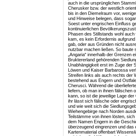
auch in die ursprünglichen Stamml
Cherusker bzw. der westlich orient
bis in den Diemelraum vor, wenig
und Hinweise belegen, dass sogar
Soest unter engrischen Einfluss ge
kontinuierlichen Bevölkerungszus
Phasen des Stillstands wohl auch
kam, es kein Erfordernis aufgru
gab, oder aus Gründen nicht ausr
nutzbar machen ließen. So baute
„Angaria“ innerhalb der Grenzen e
Bruktererland gehörenden Siedlung
Unabhängigkeit erst im Zuge der S
Löwen und Kaiser Barbarossa verli
Streifen links als auch rechts de
bestehend aus Engern und Ostfale
Cherusci. Während die überliefer
liefern, ob man in ihnen fälische
kann, so ist die jeweilige Lage de
ihr lässt sich fälische oder engr
und wie weit sich die Siedlungsgeb
Wiehengebirge nach Norden ausde
Teilstämme von ihnen lösten, sich
dem Namen Engern in die Geschich
überzeugend eingrenzen und das 
Kartenmaterial offenbart Wissens