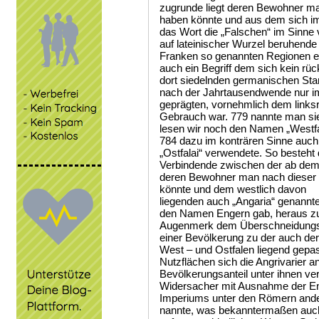
zugrunde liegt deren Bewohner man
haben könnte und aus dem sich 
das Wort die „Falschen“ im Sinne vo
auf lateinischer Wurzel beruhende
Franken so genannten Regionen ers
auch ein Begriff dem sich kein rüc
dort siedelnden germanischen Sta
nach der Jahrtausendwende nur im
geprägten, vornehmlich dem links
Gebrauch war. 779 nannte man sie
lesen wir noch den Namen „Westfa
784 dazu im konträren Sinne auch
„Ostfalai“ verwendete. So besteht
Verbindende zwischen der ab dem 
deren Bewohner man nach dieser T
könnte und dem westlich davon
liegenden auch „Angaria“ genannte
den Namen Engern gab, heraus zu 
Augenmerk dem Überschneidungsbe
einer Bevölkerung zu der auch der
West – und Ostfalen liegend gepas
Nutzflächen sich die Angrivarier a
Bevölkerungsanteil unter ihnen ve
Widersacher mit Ausnahme der Eng
Imperiums unter den Römern anders
nannte, was bekanntermaßen auch 