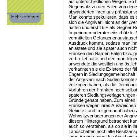
auf unterschiedlichen Wegen. So be
Gegensatz zu den Falen von dene
abwanderten ihren aus prähistori
Man könnte spekulieren, dass es 
sich die Angrivarii nicht an der „ve
hatten und erst 16 + als Gegner 
Imperium moderater einschätzte. 
vermittelten Gefangenenaustausc
Ausdruck kommt, sodass man ihne
anlastete und sie später auch nich
Franken den Namen Falen bzw. grif
verbreitet hatte und den man folge
anwendete die westlich und östlic
verkannten sie die Existenz der f
Engern in Siedlungsgemeinschaft 
der Angrivarii nach Süden könnte s
vollzogen haben, als die Dominan
Vorfahren der Franken noch selbst
späteren Siedlungsverlagerungen d
Gründe gehabt haben. Zum einen 
Franken wegen ihres Ausweichen in
Gebiete Land frei gemacht haben 
Wohnsitzverlagerungen der Angriva
diesem Hintergrund betrachtet ka
auch so verstehen, als ob sie in i
Landschaften noch alte Besitzans
ihren Eroberungen den Anschein 