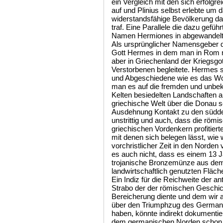
es auch nicht, dass es einem 13 Jahre alten Schüler 2026 gelang eine trojanische Bronzemünze aus dem 3. Jahrhundert vor Christus auf einer landwirtschaftlich genutzten Fläche in Spandau bei Berlin zu entdecken. Ein Indiz für die Reichweite der antiken Handelskontakte. Aber auch Strabo der der römischen Geschichtsschreibung als Informant und Bereicherung diente und dem wir auch die interessante Überlieferung über den Triumphzug des Germanicus im Jahre 17 + zu verdanken haben, könnte indirekt dokumentiert haben, dass die griechische Welt dem germanischen Norden schon in vorchristlichen Zeiten den Nimbus des Unbekannten entrissen hatte, sodass man begann sich die Großregion auf dem Weg der Namensvergabe zu erschließen. In mehrfacher Hinsicht könnte er erkannt haben, dass die griechischen Hermionen mit den germanischen Stämmen vergleichbar waren und hätte sein Gedankengut an den nach ihm lebenden Pomponius Mela vererbt. Somit wäre der aus griechischer Sicht positiv besetzte Name Hermionen in gewissem Sinne eine Vorläuferbezeichnung für jene Stämme gewesen, denen man aus römischem Blickwinkel betrachtet nach der Varusniederlage aus Verachtung begann den negativ besetzten betrügerischen Namen „Fallerii“ gegeben haben könnte. Aber auch die Bastarnen die Tacitus aufgrund ihrer Sprache für Germanen hielt sollen vor ihrer Abwanderung in der Elbregion beheimatet gewesen sein. Über sie ließ sich eine weitere rückwärtige Verbindung zur Entstehungsgeschichte der Cheruskern aufbauen wie es einem späteren Kapitel vorbehalten sein soll. Obwohl es naheliegender scheint die Angrivarier zu den Hermionen zu zählen, taten es die antiken Historiker nicht. Die Maschinerie kriegerischer Auseinandersetzungen kommt nie zum Stillstand und besonders im Zuge der Umwälzungen nach dem Zusammenbruch des römischen Westreiches brannte es vielerorts, Waffenhandwerk war gefragt und ab dem 5. Jahrhundert gehörte die Anwerbung von Kriegern zum Tagesgeschäft der Heerführer. Man motivierte sich gegenseitig und es zog die Kämpfer aus den fälischen Landen wie man weiß nicht nur nach England, sondern auch in die im oströmischen Raum entstandenen Krisenregionen. Und wie sich der „Notitia dignitatum“ entnehmen lässt, kamen in dieser Zeit unter der Bezeichnung Falchovarier dort auch Falen zum Einsatz. Die Geschichtsforschung lehrt uns, dass die Phase in der man begann den Völkern und Landschaften Namen zu geben weit aus früher anzusetzen ist, als es die ersten schriftlichen Zeugnisse die unter der Bezeichnung Ersterwähnung eingang in die Historie finden vermuten lassen. Das man zu Beginn des 5. Jhdt. in der „Notitia Dignitatum“ neben den in Auxuliardiensten stehenden Bructeren, Ampsivarier, Chamaven, Alamanni, Batavi, Franci und Angrivarii unter dem Namen Falchovarii auch die Falen erwähnt lässt unterschiedliche Schlüsse zu. Im Zusammenhang mit dieser Thematik stellt sich die Frage aus welcher Epoche die Namen der Söldnerverbände stammten die um 394 - 396 in der „Notitia dignitatum“ nieder geschrieben wurden, ob man sie so nannte und ob sie sich selbst so nannten. Man hatte zum Ende des 4. Jhdt. nicht nach neuen Stammesnamen Ausschau halten müssen und übernahm die Traditionsnamen der Zeit. Es scheint, dass sich die Franci um diese Zeit bereits unter diesem Namen stammesgeschichtlich etabliert hatten und sie ihn gegen ihre alten germanischen Namen eingetauscht hatten. Bezogen auf die Angrivarii könnte man zu der Schlussfolgerung gelangen, dass sich die Angrivarii inmitten der Völkerwanderungszeit noch im Sinne älterer germanischer Verwurzelung noch als ein geschlossenen Volk verstanden und daher im 4. Jhdt. noch unter ihrem „germanischen“ Namen Angrivarii auftraten. Um diese Zeit hätte demnach ihr Bestreben nach Süden vorzudringen zwar schon eingesetzt haben können aber der später für sie aufgekommene Name Engern der nach mundartlicher Vereinfachung klingt hatte sich noch nicht nach außen verbreitet. Zudem besteht der Verdacht, dass auch der lateinische Name Angrivarii auch über die Schriftform bzw. die Schreibweise entschied bzw. ein Volk dessen Bewohner sich untereinander Engern nannten, mit diesem lateinischen Namen noch nicht die politische Bühne betreten hatten und daher die bekanntere antike Bezeichnung verwendeten. Schlussfolgernd galt dies auch für die Falen die noch nicht nach Ost - oder Westfalen unterteilt wurden was dafür spricht, dass sich diese altgermanischen Stämme um diese Zeit und noch ungetrübt von angrivarischer Zuwanderung zwar schon mit dem ihnen zugewiesenen Namen Falen arrangiert hatten sich aber noch eigenständig sahen. Eben jener Name Falen dem man mit Vorsicht zu begegnen hat, da er nicht der Wunschname der damit gemeinten Bevölkerung war, den die Bewohner aber seit dem 4. Jhdt. begonnen hatten ihn im Zuge der Völkerwanderungs bedingten Zusammenschlüsse anzunehmen. Es war eine Übergangsphase in der die Namen der germanischen Stämme wie sie uns nur 