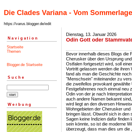
Die Clades Variana - Vom Sommerlage
https://varus.blogger.de/edit
Dienstag, 13. Januar 2026
Navigation
Odin Gott oder Stammvate
Startseite
Themen
Bevor innerhalb dieses Blogs die Forschung nach dem Verbleib der Cherusker über den Ursprung und ihr mögliches Aufgehen in den Ostfalen fortgesetzt wird, soll einer nennen wir es mal Erscheinung der Vortritt gelassen werden die ihren Weg in unser Vorstellungsvermögen fand als man die Geschichte noch Sage nannte und "Gottsein" und "Menschsein" miteinander zu verschmelzen schienen. Und natürlich soll die zweifellos provokant gewählte Überschrift dazu ermuntern Festgefahrenes noch einmal neu zu überdenken. Das der Gestalt des Odin von der je nach Interpretation, Quellenstudium, Region oder Dialekt auch andere Namen bekannt sind, hier ein eigenes Kapitel gewidmet wird liegt an den diversen Hinweisen über die er sich mit den einstigen Wohngebieten der Cherusker und deren Nachfahren in Verbindung bringen lässt. Obwohl sich in den später auch nieder geschriebenen Sagen keine Indizien dafür finden lassen, dass Odin ein Gott gewesen sein könnte, so ist die moderne Wissenschaft doch mehrheitlich davon überzeugt, dass man dies um die „germanische Jahrtausendwende“ angenommen haben könnte. Grundsätzlich und im Allgemeinen muss die Forschung der Sagenwelt kritisch gegenüber stehen, wenn es um ihre historischen Belastbarkeiten geht, forscht dann aber was Odin anbelangt unbeirrt und äußerst akribisch nach allem aus dem sich ableiten lässt, dass man Odin zu Zeiten der Germanen für einen Gott gehalten haben könnte. Tun wir aber unseren Altvorderen kein Unrecht und lassen ganz so wie es auch gewesen war Odin einen Menschen sein. Vor dem Hintergrund betrachtet, dass sein Gottsein bereits von den beiden mittelalterlichen Hauptgewährsmännern Saxo Grammaticus und Snorri Sturluson die sich mit ihm beschäftigt hatten angezweifelt wird, sollte man ruhigen Gewissens die Suche nach einem Gott Odin einstellen und nach dem Menschen Odin Ausschau halten. Das man es trotzdem vor allem populärwissenschaftlich immer noch tut und sich auf alles stürzt womit sich begründen lässt, dass man Odin in der Altwelt für einen Gott gehalten haben könnte, könnte u.a. daran liegen, dass der Volksmund auch heute noch verherrlichen mit vergöttlichen gleich setzt zumal auch Menschen das Attribut der Anbetungswürdigkeit zugestanden wird. Aber auch Menschen die man vergöttlicht oder gar anbeten möchte bleiben Menschen. Auch früher schon sehnte sich die in uns allen schlummernde kindliche Seele und das bis ins Erwachsenendasein hinein nach einem höheren Wesen von der es sich eine Antwort auf die Frage der eigenen Existenz erhofft, aber damit lässt sich nicht die irrational erscheinende Suche nach einem frühen Gott mit Namen Odin erklären. Zwar dachten auch die damaligen Völker die Lösung für vieles im Überirdischen, den Gestirnen oder den Naturgewalten finden zu können, sahen aber im irdischen Odin nie die Göttlichkeit, denn dieser Mann war menschlicher Natur. Kratzen wir also an unserer Zivilisationstünche dann begegnen wir schneller als gedacht dem alt bekannten Vorzeitmenschen der uns still daran erinnert, dass wir auf der Suche nach der Allmacht dieser keinen Schritt näher gekommen sind. Beruhigend zu wissen, dass dies trotz aller Überzeugungskunst auch den weltweiten Konfessionen und Religionsströmungen noch nicht gelungen ist. Mit der Distanz wuchs unsere Ehrfurcht und mit der Unbegreiflichkeit die Angst vor den Urgewalten. Unwissen, dass sich im negativen Sinne immer schon leicht zunutze machen ließ. Menschen die eine besondere Aura umgab die ihrer Zeit voraus waren etwa weil sie fortschrittlichere Kulturen kannten und die ihren Verstand und ihre Kenntnisse einsetzten standen, wie es wohl auch bei Odin der Fall war, zu Recht an der Spitze von Sippe und Stamm. Er konnte rhetorisch überzeugen, hatte die beste Chance sich einen Platz im Langzeitgedächtnis der Völker zu sichern war aber nicht das, was die Menschen die ihn noch vor Augen hatten einst ihn ihm gesehen haben könnten. Standen die Sterne günstig befanden sich unter jenen die später Geschichte schrieben immer Menschen, denen es über ein die Generationen übergreifendes Erinnerungsvermögen gelang wie unsterblich zu erscheinen, da man Kraft ihrer einstigen Fähigkeiten auf ewige Zeit an sie denken wollte. Schmückendes Beiwerk inbegriffen und der Mensch könnte mit ihrer Hilfe seine Hoffnung auf ein Leben nach dem Tod erfüllt sehen. Aber suchen wir nicht länger nach Göttern wo keine sind, sondern halten Ausschau nach Menschen die uns etwas zu sagen hatten, die besondere Leistungen erbrachten, die uns weiter brachten, die vom Zeitgeist begünstigt waren denen es vergönnt war Messias artig in der passenden Epoche die Bühne der Geschichte betreten zu haben und die Botschaften verbreiteten die überzeugten. In dieser Hinsicht haben uns die Weltreligionen auch die eine oder andere positiv besetzte Person genannt, von der man sich führen lassen wollte und an denen sich unser Leben hilfreich ausrichten lässt. Nachweisbares mit Substanz war zwar auch für den einfachen Menschen wünschenswert wenn er glauben wollte, aber nicht unabdingbar. Aber spätestens nach einigen Generationen sollte sich auch der letzte darüber bewusst geworden 
Blogger.de Startseite
Suche
Werbung