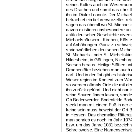
seines Kultes auch im Weserraum
des Drachen und somit das christ
ihn im Dialekt nannte. Der Michael
betrachtet ein tief verwurzeltes 
sagen das überall wo St. Michael dr
davon existieren insbesondere an
antik deutscher Geschichte diver
Michaelshäusern - Kirchen, Klöste
auf Anhöhungen. Ganz zu schwei
sprichwörtlichen deutschen Miche
St. Michaels - oder St. Micheliskir
Hildesheim, in Göttingen, Nienbu
Seesen heraus. Heilige Stätten un
Drachentöter beziehen man auch 
darf. Und in der Tat gibt es histo
Weser region im Kontext zum Wod
so werden oftmals Orte die mit de
ihn zurück geführt. Und nicht nur
seine Spuren finden lassen, sond
Ob Bodenwerder, Bodenfelde Bode
steckt man mit einem Fuß in der e
keine sein muss beweist der Ort 
in Hessen. Das ehemalige Rittergu
man schrieb es noch im Jahr 107
bzw. um das Jahre 1081 bezeichne
Schreibweise. Eine Namensentwi