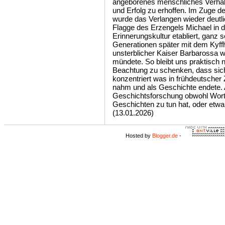
angeborenes menschliches Verhal
und Erfolg zu erhoffen. Im Zuge d
wurde das Verlangen wieder deutlic
Flagge des Erzengels Michael in 
Erinnerungskultur etabliert, ganz 
Generationen später mit dem Kyffh
unsterblicher Kaiser Barbarossa w
mündete. So bleibt uns praktisch 
Beachtung zu schenken, dass sich 
konzentriert was in frühdeutscher 
nahm und als Geschichte endete. A
Geschichtsforschung obwohl Wortg
Geschichten zu tun hat, oder etwa
(13.01.2026)
Hosted by
Blogger.de
-