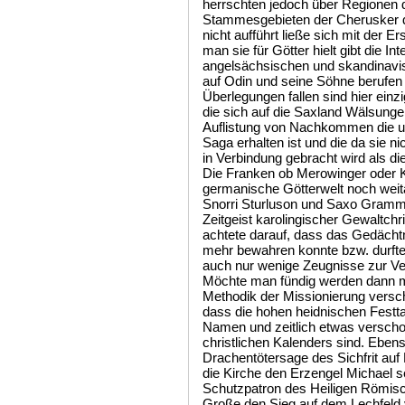
herrschten jedoch über Regionen d
Stammesgebieten der Cherusker d
nicht aufführt ließe sich mit der E
man sie für Götter hielt gibt die In
angelsächsischen und skandinavis
auf Odin und seine Söhne berufen 
Überlegungen fallen sind hier ein
die sich auf die Saxland Wälsunge
Auflistung von Nachkommen die un
Saga erhalten ist und die da sie n
in Verbindung gebracht wird als d
Die Franken ob Merowinger oder K
germanische Götterwelt noch weit
Snorri Sturluson und Saxo Gramma
Zeitgeist karolingischer Gewaltc
achtete darauf, dass das Gedächt
mehr bewahren konnte bzw. durfte
auch nur wenige Zeugnisse zur Ver
Möchte man fündig werden dann mu
Methodik der Missionierung versch
dass die hohen heidnischen Festt
Namen und zeitlich etwas versch
christlichen Kalenders sind. Ebenso
Drachentötersage des Sichfrit auf
die Kirche den Erzengel Michael s
Schutzpatron des Heiligen Römis
Große den Sieg auf dem Lechfeld 