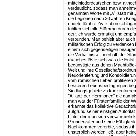
mittelniederdeutschen bzw. althoc
verdeutlicht, sodass man annehme
genannten Worte mit „V“ statt mit 
die Legionen nach 30 Jahren Krie
endete für ihre Zivilisation schlag
fühlten sich alle Stämme durch d
deutlich wurde ermutigt und empfa
verbunden. Man behielt aber auch
militärischen Erfolg zu verdanken 
einem sich gegenseitigen beäugen
die Verhältnisse innerhalb der S
manches löste sich was die Ent
begünstigte aus denen Machtblöc
Welt und ihre Gesellschaftsordnung
Neuorientierung und Konsolidierun
vom römischen Leben profitieren 
besseren Lebensbedingungen bega
Siedlungsgebiete zu konzentrieren
"Allianz der Hermionen" die dam
man war der Fürstenfamilie der Wä
erkannte das kollektive Gedächtni
aufgrund seiner einstigen Autorität 
hinter der man sich versammeln ko
Gründervater und seine Fähigkeite
Nachkommen vererbte, sodass ihn
unsterblich werden ließ, aber kei