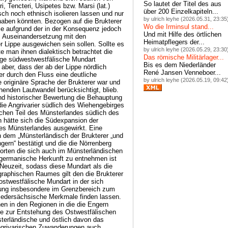
So lautet der Titel des aus
über 200 Einzelkapiteln...
by ulrich leyhe (2026.05.31, 23:35
Wo die Irminsul stand...
Und mit Hilfe des örtlichen
Heimatpflegers der...
by ulrich leyhe (2026.05.29, 23:30
Das römische Militärlager...
Bis es dem Niederländer
René Jansen Venneboer...
by ulrich leyhe (2026.05.19, 09:42