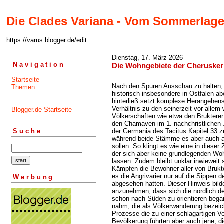
Die Clades Variana - Vom Sommerlage
https://varus.blogger.de/edit
Dienstag, 17. März 2026
Navigation
Die Wohngebiete der Cherusker 
Startseite
Nach den Spuren Ausschau zu halten, die das verstreute Volk der Cherusker historisch insbesondere in Ostfalen aber auch in anderen Regionen Europas hinterließ setzt komplexe Herangehensweisen voraus und steht immer in engem Verhältnis zu den seinerzeit vor allem westlich von ihnen siedelnden Völkerschaften wie etwa den Brukterer. Das die Angrivarier sie im Verbund mit den Chamaven im 1. nachchristlichen Jahrhundert angegriffen haben, soll der Germania des Tacitus Kapitel 33 zufolge an ihrem Übermut gelegen haben, während beide Stämme es aber auch auf das Beute machen abgesehen haben sollen. So klingt es wie eine in dieser Zeit nicht unübliche Stammesfehde aus der sich aber keine grundlegenden Wohnsitzverlagerungen ableiten lassen. Zudem bleibt unklar inwieweit sie Widerstand leisteten, ob sich an den Kämpfen die Bewohner aller von Brukterer besiedelten Gaue beteiligten, oder ob es die Angrivarier nur auf die Sippen der führenden Fürsten in einzelnen Gauen abgesehen hatten. Dieser Hinweis bildete jedoch den Grundstein dafür anzunehmen, dass sich die nördlich des Wiehengebirges siedelnden Angrivarier schon nach Süden zu orientieren begannen, bevor eine Epoche ihren Anfang nahm, die als Völkerwanderung bezeichnet wird. Der Geschichtsverlauf kennt Prozesse die zu einer schlagartigen Veränderung in der Zusammensetzung einer Bevölkerung führten aber auch jene, die sich schleichend vollzogen. Wenn auch nur lückig, so waren Territorien nie unbesiedelt und häufig kam es auch zu Gegenbewegungen indem sich verdrängte Völker ihre einstigen Wohngebiete zurück eroberten. Dieser Anmerkung der es gelang sich einen Platz in der Geschichtsschreibung zu sichern macht die Auswirkungen die man in neuerer Zeit meinte dahinter erkennen zu können nicht unbedingt glaubwürdiger. Tacitus kommentierte zwiespältig in dem er zum einen das germanische Wesen verklärte zum anderen aber bedauerte, dass Tiberius die Bemühungen Germanien zu erobern nicht weiter verfolgte, sodass Zwistigkeiten innerhalb der germanischen Welt Balsam für seine Seele gewesen sein könnten. So passt es auch nicht zu der Überlieferung, dass die Brukterer völlig aufgerieben worden sein sollen und wird daher als übertrieben gewertet. Die Forschung tut sich seit jeher schwer den germanischen Stämmen ihre Siedlungsgebiete zuzuweisen was sich insbesondere auf die rheinnahen Völker bezieht die im Sog des römischen Einflusses lebten. So basierten all unsere Lokalisierungsbemühungen auf den oft voneinander abweichenden und mageren Vorgaben römischer Historiker und Geographen, sodass man dazu überging die Wissenslücken mit teils vagen Vermutungen zu schließen. Jede im Umlauf befindliche Verbreitungskarte basiert daher zwangsläufig auf Unabwägbarkeiten und ist abhängig von der Sichtweise ihres Erschaffers. Das Eingrenzen des Siedlungsgebiet der Brukterer ist speziell, da sich ihr Dialektraum im Gegensatz zum Ostfälischen der Cherusker weniger scharf abzeichnet. Auf Basis unseres Geschichtsverständnisses besiedelten sie eine umfängliche Region die nordöstlich des Niederrhein an der mittleren Ems begann, Raum zum Rhein für benachbarte Stämme ließ, das Münsterland umfasste und in seiner Breite bis zu den äußersten Brukterer an die obere Lippe reichte. Da inmitten dieses Gebietes der Höhenrücken des Teutoburger Waldes verläuft deutet dies daraufhin, dass sie auch in den Gebieten zwischen dem Teutoburger Wald und dem Wiehengebirge lebten. Damit wären sie das südliche Nachbarvolk der nördlich des Wiehengebirges siedelnden Angrivari (lat.), aber auch der Chasuari (lat.) und Chamavi (lat.) und das westliche Nachbarvolk der Cherusci (lat.) gewesen, während sich südlich von ihnen die Stammesgebiete der Sigambri, Tencteri, Usipetes bzw. Marsi (lat.) anschlossen die sich weder geographisch noch ethnisch isolieren lassen und nur im Dialektischen Spuren hinterlassen haben könnten. Bezogen auf die Brukterer geht die Forschung davon aus, dass sie aufgrund der in der Konsequenz jedoch als historisch zweifelhaft bezeichneten Auseinandersetzung mit den Angrivariern in die Regionen südlich der Lippe ausgewichen sein sollen. Sollte es sich so zugetragen haben, dann müsste man ihnen dialektisch betrachtet die südlich der Lippe vorherrschende heutige südwestwestfälische Mundart zuschreiben. Wahrscheinlicher scheint aber, dass der ab der Lippe nördlich verbreitete Münsterländische Dialekt der durch den Fluss eine deutliche Abgrenzung erfährt in seiner Urform die originäre Sprache der Brukterer war und es über die Jahrhunderte, die entsprechenden Lautwandel berücksichtigt, blieb. Somit ließe sich anhand von Dialekt und historischer Bewertung die Behauptung aufstellen, dass sich der Prozess der die Angrivarier südlich des Wiehengebirges zu Engern machte nicht auf den westlichen Teil des Münsterlandes südlich des Teutoburger Waldes auswirkte. Folglich hätte sich die Südexpansion der Angrivarier nur auf den östlichen Teil des Münsterlandes ausgewirkt. Eine Theorie die die Dialektgrenze zwischen dem „Münsterländisch der Brukterer „und dem „Ostwes
Themen
Blogger.de Startseite
Suche
Werbung