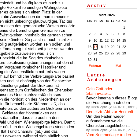
Archiv
März 2026
Mo
Di
Mi
Do
Fr
Sa
So
1
2
3
4
5
6
7
8
9
10
11
12
13
14
15
16
17
18
19
20
21
22
23
24
25
26
27
28
29
30
31
Februar
Mai
Letzte
Änderungen
Odin Gott oder
Stammvater...
Bevor innerhalb dieses Blog
die Forschung nach dem...
by ulrich leyhe (2026.07.13, 08:15
Der letzte Akt zur Herkunft...
Um den Faden wieder
aufzunehmen wo die
Cherusker abgeblieben...
by ulrich leyhe (2026.06.19, 21:58
Vom Sommerlager in den...