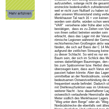
aufzustellen, solange nicht die gesamt
erstreckte bodenkundlich zufriedenstel
weil er nicht zum Nulltarif zu haben is
aber unseren Wissenstand stetig verb
Menkhauser Tal nach 16 + von keinen
worden sein dürfte, würden schon wen
"VAR" versehene oder frühe aber scho
bestätigen, dass es zu Zeiten von Va
von ihnen selbst betreten worden sein 
erbracht, dass das Lager mit der Varu
römische Legionen während der German
rechtsrheinischen Großregion aktiv wa
fänden, die sich auf Basis der C 14 M
aufgrund der zeitlichen Streuung kein
zu dieser Schlacht. So wird es nur ei
Baum sein, der sich im Schlick des M
seines datierfähigen Baumringes, den 
bis zum Spätsommer bzw. Herbst dieses
überzeugen kann, dass auch Varus ein
passiert haben könnte. Aber das Lager f
unmittelbar an der Nordsüdroute, sond
bedeutsamen Ostwestverbindung die e
frequentiert wurde befindet. Dadurch 
mit Drehkreuzfunktion was im Umkreis
weiterer Nacht - bzw. dauerhafterer La
ostwestlich verlaufende Heerstraße de
Meter südlich des Menkhauser Lagers 
"Weg unter dem Berge" oder als "Weg u
Nordsüdstrecke die ebenfalls seit älte