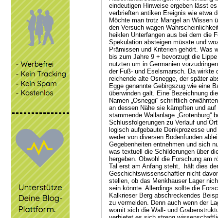
eindeutigen Hinweise ergeben lässt es
verbrieften antiken Ereignis wie etwa 
Möchte man trotz Mangel an Wissen ü
den Versuch wagen Wahrscheinlichkeit
heiklen Unterfangen aus bei dem die F
Spekulation absteigen müsste und woz
Prämissen und Kriterien gehört. Was w
bis zum Jahre 9 + bevorzugt die Lipp
nutzten um in Germanien vorzudringen 
der Fuß- und Eselsmarsch. Da wirkte 
reichende alte Osnegge, der später a
Egge genannte Gebirgszug wie eine Bar
überwinden galt. Eine Bezeichnung di
Namen „Osneggi“ schriftlich erwähnten
an dessen Nähe sie kämpften und auf 
stammende Wallanlage „Grotenburg“ b
Schlussfolgerungen zu Verlauf und Örtl
logisch aufgebaute Denkprozesse und 
weder von diversen Bodenfunden ablei
Gegebenheiten entnehmen und sich nur 
was textuell die Schilderungen über d
hergeben. Obwohl die Forschung am 
Tal erst am Anfang steht, hält dies de
Geschichtswissenschaftler nicht davo
stellen, ob das Menkhauser Lager nich
sein könnte. Allerdings sollte die Fo
Kalkrieser Berg abschreckendes Beisp
zu vermeiden. Denn auch wenn der Lag
womit sich die Wall- und Grabenstruk
verbietet es sich streng wissenschaftl