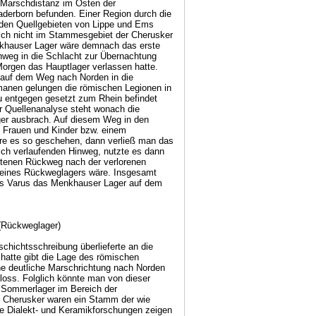
 Marschdistanz im Osten der
derborn befunden. Einer Region durch die
 den Quellgebieten von Lippe und Ems
sich nicht im Stammesgebiet der Cherusker
enkhauser Lager wäre demnach das erste
weg in die Schlacht zur Übernachtung
rgen das Hauptlager verlassen hatte.
auf dem Weg nach Norden in die
manen gelungen die römischen Legionen in
u entgegen gesetzt zum Rhein befindet
er Quellenanalyse steht wonach die
ger ausbrach. Auf diesem Weg in den
 Frauen und Kinder bzw. einem
re es so geschehen, dann verließ man das
ich verlaufenden Hinweg, nutzte es dann
retenen Rückweg nach der verlorenen
n eines Rückweglagers wäre. Insgesamt
s Varus das Menkhauser Lager auf dem
(Rückweglager)
ariano“ also den Krieg des Varus. Aber was sich wirklich zutrug fand dank Cassius Dio erst über 200 Jahre später den Weg in die Öffentlichkeit. Erst dieser Bericht klärte die Nachwelt darüber auf, dass es keine Schlacht im Sinne einer Feldschlacht war, sondern eine dramatische Verkettung von Gefechten in denen die Germanen wie Partisanen auftraten, die sich über mehrere Tage verteilte, in der die Germanen die Natur für sich kämpfen ließen und zudem das Wetter auf ihrer Seite hatten. Cassius Dio beschrieb die Varusschlacht als ein Ereignis dem sich entnehmen lässt, dass es sich über max. 3 1/2 Tage hinzog. Auf dieser Basis eine Tagesetappenleistung zu errechnen die aus Marsch - Ruhe und Gefechtsphasen bestand gestaltet sich schwierig. Dem Problem näher zu kommen, wo der Marsch und die Scharmützelgefechte ihren Anfang nahmen. Wo aber die Germanen aus der Deckung heraus die ersten Lanzen auf die Legionen warfen bzw. sie sich auf versteckten Pfaden dem Marschzug näherten und wo Varus am Abend des ersten Kampftages sein erstes Nachtlager errichten ließ, dass in den Mittelpunkt der Kamphandlungen geriet, bleibt eine theoretische Herausforderung. Ebenso wie die Frage wo und wann die ersten Speere flogen was nicht unmittelbar nach dem Ausmarsch der Fall war, sondern erst passierte als man sich schon vom Ausgangslager entfernt hatte, So weit, dass man den Gedanken an eine Rückkehr fallen ließ. Im weiteren Verlauf schien unschlüssig vorzuherrschen wie man die ersten Attacken zu bewerten hatte woraufhin man in der Folge die falschen Entscheidungen traf. Angefangen vom Angriff Scenario, der Definition von Örtlichkeiten in Verbindung mit der Marschgeschwindigkeit, über die Legionsstärke bis hin zur Position des ersten Varuslagers, sowie dem Ort wo Germanicus die Knochen bestattete wurden um diesen undurchschaubaren Prozess darzustellen schon eine Vielzahl von Theorien entworfen und wieder verworfen. Und immer stand die Frage im Vordergrund wo sich der Hinterhalt befunden haben könnte in den man die Truppen lockte um sie besser bekämpfen zu können, wie weit es gelang Varus dafür vom Ursprungskurs abzubringen und wieviel Zeit ihm dafür verloren ging. Denn jener Marsch in den Hinterhalt musste die Marschzeit um zusätzliche Kilometer verlängert haben was dazu führte, dass sich das Operationsgebiet ausweitete. Ein Exkurs mit dem alle Theorien in Einklang zu bringen sind, sodass die Strecke deren Überwindung unter normalen Marschbedingungen nur einen Tag gedauert hätte sich gut über die etwa 3 1/2 Tage hingezogen haben könnte, so wie es sich der Cassius Dio Überlieferung entnehmen lässt. Wenn man denn dem Menkhauser Lager eine Funktion innerhalb des Desasters zubilligen möchte und man es zum Ende hin wieder tangieren wollte, dann sollte sich die Mehrtagesschlacht weitestgehend innerhalb eines Korridors auf der 24 Kilometer umfassenden Distanz etwa zwischen Vlotho – Valdorf und Oerlinghausen zugetragen haben, bevor man von dort aus ins besser befestigte Aliso flüchtete. So lässt sich im Groben betrachtet im Menkhauser Lager eine Station erkennen die sich zwischen den Endkämpfen und dem Lager Aliso befand, Das besagte Dilemma, dass man genau genommen nicht mehr Varusschlacht nennen sollte auch wenn damit ein großes Abschlachten einherging. Gegen ein kurzfristiges Aufnahmelager spräche, dass die Germanen speziell in diesem Lager rückkehrende Legionäre erwarteten, sodass sie sich kaum gewagt hätten in diesem allen Germanen bekannten Lager, wenn auch nur vorübergehend einen sicheren Zufluchtsort zu sehen. Aber es gibt noch eine weitere Deutung mit der man das Menkhauser Lager mit dem varianischen Niedergang in Verbindung bringen kann. Denn es könnte auch das zweite von Cassius Dio erwähnte, auch als Notlager titulierte Lager gewesen sein, das die Reste der Varusarmee nach dem Verlassen des „prima Vari castra“ am Folgeabend aufnahm und wo sich Varus ins Schwert stürzte. Es wäre dann das Lager gewesen, das im Zuge der Kämpfe baulich erheblich in Mitleidenschaft gezogen wurde und nur noch aus eingestürzten zusammen gefallenen Wällen bestand. Ein Lager in dem die Germanen die Überlebenden nieder gemacht hatten oder in die Gefangenschaft führten. Ein Deutung die substanzlos bleibt, da das Gelände noch nicht umfassend untersucht wurde, bzw. sich bislang keine Waffenfunde bzw. Zerstörungen nachweisen lassen. Erschwerend kommt hinzu, dass selbst derartige Funde bzw. Feststellungen keine eindeutigen Indizien sind die für das erwähnte varianische Notlager sprächen. Sollte sich noch ein Zerstörungshorizont zu erkennen geben, so ließe sich dieser auch ohne, dass das Lager von Varuslegionären im Zuge der Schlacht genutzt wurde auch auf die Wut alles Römische vernichten zu wollen zurück führen. Bei näherer Betrachtung käme noch eine Trassenanalyse zwischen Vlotho und dem Menkhauser Tal infrage was seine „Hinterhalttauglichkeit anbelangt. Um die Stationen der Varussc