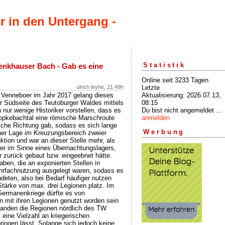
r in den Untergang -
Statistik
enkhauser Bach - Gab es eine
Online seit 3233 Tagen
Letzte
ulrich leyhe, 21:49h
Aktualisierung: 2026.07.13,
 Venneboer im Jahr 2017 gelang dieses
08:15
r Südseite des Teutoburger Waldes mittels
Du bist nicht angemeldet ...
nur wenige Historiker vorstellen, dass es
anmelden
pkebachtal eine römische Marschroute
liche Richtung gab, sodass es sich lange
Werbung
iner Lage im Kreuzungsbereich zweier
ktion und war an dieser Stelle mehr, als
ger im Sinne eines Übernachtungslagers,
zurück gebaut bzw. eingeebnet hätte.
aben, die an exponierten Stellen in
ehrfachnutzung ausgelegt waren, sodass es
eten, also bei Bedarf häufiger nutzen
Stärke von max. drei Legionen platz. Im
Germanenkriege dürfte es von
n mit ihren Legionen genutzt worden sein
standen die Regionen nördlich des TW
 eine Vielzahl an kriegerischen
ingen lässt. Solange sich jedoch keine