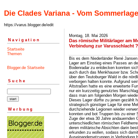
Die Clades Variana - Vom Sommerlage
https://varus.blogger.de/edit
Montag, 18. Mai 2026
Navigation
Das römische Militärlager am M
Verbindung zur Varusschlacht ?
Startseite
Themen
Bis es dem Niederländer René Jansen
Lager am Einstieg eines Passes an de
Blogger.de Startseite
Bodenradar zu entdecken konnten sich 
auch durch das Menkhauser bzw. Scho
über den Teutoburger Wald in die nörd
Suche
verborgen halten konnte. Aufgrund se
Altstraßen hatte es eine erweiterte Fun
nur ein kurzzeitig genutztes Marschla
dass man am folgenden Morgen wieder 
Dieses Lager dürfte zu jenen gezählt h
strategisch günstiger Lage für eine M
Werbung
durchziehende Legionen wieder verwend
konnten und bot Truppen bis zu einer 
Zuge der etwa 30 Jahre andauernden 
unterschiedlichen römischen Feldherre
deren militärische Absichten darin be
erkunden zu wollen, sodass sich damit
Auseinandersetzungen in Verbindung br