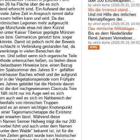
über 200 Einzelkapiteln...
en 26 ha Fläche über die es sich
by ulrich leyhe (2026.05.31, 23:35
lend erforscht sind. Ein Aufwand der auch
Wo die Irminsul stand...
t viele Jahre Zeit in Anspruch nimmt dafür
Und mit Hilfe des örtlichen
essern helfen kann und wird. Da das
Heimatpflegers der...
 römischen Legionen mehr aufgesucht
by ulrich leyhe (2026.05.29, 23:30
ige Münzfunde etwa mit dem Kürzel
Das römische Militärlager...
n unter Kaiser Tiberius geprägte Münzen
Bis es dem Niederländer
rus bzw. Germanicus genutzt bzw. sogar
René Jansen Venneboer...
könnte. Damit ist jedoch nicht der Beweis
by ulrich leyhe (2026.05.19, 09:42
sschlacht in Verbindung gestanden hat, da
enkriege in vielen Bereichen der
ren. Und selbst wenn sich organische Teile
ethode untersuchen ließen, so bieten diese
e belastbaren Hinweise bzw. einen Bezug
n im Spätsommer des Jahres 9 + gefällter
enkhauser Baches erhielt und der aufgrund
er in der Vegetationsperiode vom Frühjahr
 Jahres gebildet hat die Historie davon
st die dort nachgewiesenen Clavicula Tore
ällt nicht nur ins Auge weil es sich
ern auch weil es sich im Nahbereich der
benfalls von römischen Truppen
stand es an einem wichtigen Knotenpunkt
 einer Tagesmarschetappe die Existenz
ger erwarten lässt. Während diese
n Namen Senner Hellweg trägt die nur 200
vorbei führt und auch unter dem Namen
nter dem Walde" bekannt ist, ist für die
sten Zeiten genutzt wurde kein historischer