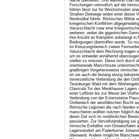
Name überliefert. Und während man de
Forschungen vermutlich auf die römi
führen lässt nur für Westostrouten an
Straßen Dietwege wobei einer dieser
Nordsüdtal führte. Römisches Militär 
kriegerischen Konflikten allgegenwärti
Varusschlacht zwar eine kriegsentschei
weiteren, wobei die gigantischen Ger
ihre Anzahl an Kämpfern anbelangt in M
Bedingungen übertroffen wurde. So mu
im Kreuzungsbereich zweier Fernverbi
Varusschlacht dem Rechnung tragen w
um es entweder annähernd überzeugend 
stellen zu müssen. Diese sich durch d
orientierende Marschroute unterstreic
gradlinigen Vorgehensweise römischer 
ist sie auch die bislang einzig bekann
römerzeitliche Verbindung die den Ost
Teutoburger Wald mit dem Wiehengebir
Clavicula Tor des Menkhauser Lagers 
einer Luftlinie bis zur Weser bei Vloth
Verbindung von der Externsteine Pass
Ostbereich der westfälischen Bucht a
Römische Legionen die nach Norden et
marschieren wollten nutzten folglich 
deren Ziel sich im nordöstlichen Bere
passierten. Zur Vervollständigung sei
römische Einfalltor von Ostwestfalen 
Lagerstandort am Paderborner Johanni
überwand. Andere mögliche Marschweg