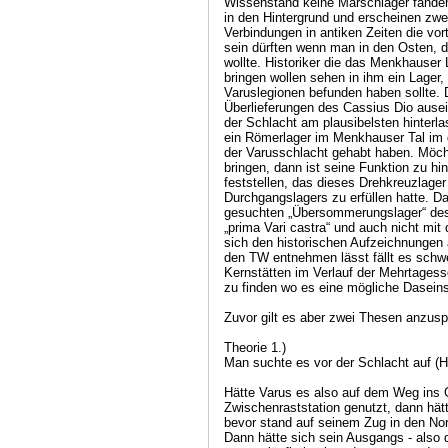
Wissenstand keine Marschlager fanden
in den Hintergrund und erscheinen zwei
Verbindungen in antiken Zeiten die vor
sein dürften wenn man in den Osten, 
wollte. Historiker die das Menkhauser 
bringen wollen sehen in ihm ein Lager,
Varuslegionen befunden haben sollte. Di
Überlieferungen des Cassius Dio ause
der Schlacht am plausibelsten hinterl
ein Römerlager im Menkhauser Tal i
der Varusschlacht gehabt haben. Möch
bringen, dann ist seine Funktion zu h
feststellen, das dieses Drehkreuzlager
Durchgangslagers zu erfüllen hatte. D
gesuchten „Übersommerungslager“ de
„prima Vari castra“ und auch nicht mit 
sich den historischen Aufzeichnungen 
den TW entnehmen lässt fällt es schwe
Kernstätten im Verlauf der Mehrtages
zu finden wo es eine mögliche Daseins
Zuvor gilt es aber zwei Thesen anzus
Theorie 1.)
Man suchte es vor der Schlacht auf (H
Hätte Varus es also auf dem Weg ins G
Zwischenraststation genutzt, dann hät
bevor stand auf seinem Zug in den No
Dann hätte sich sein Ausgangs - als