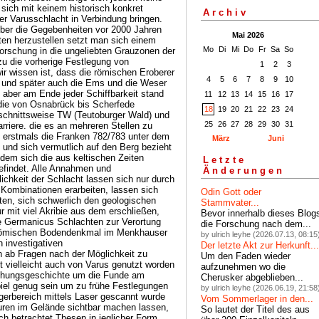
 sich mit keinem historisch konkret
Archiv
der Varusschlacht in Verbindung bringen.
ber die Gegebenheiten vor 2000 Jahren
Mai 2026
en herzustellen setzt man sich einem
Mo
Di
Mi
Do
Fr
Sa
So
orschung in die ungeliebten Grauzonen der
u die vorherige Festlegung von
1
2
3
ir wissen ist, dass die römischen Eroberer
4
5
6
7
8
9
10
e und später auch die Ems und die Weser
aber am Ende jeder Schiffbarkeit stand
11
12
13
14
15
16
17
die von Osnabrück bis Scherfede
18
19
20
21
22
23
24
bschnittsweise TW (Teutoburger Wald) und
25
26
27
28
29
30
31
riere. die es an mehreren Stellen zu
e erstmals die Franken 782/783 unter dem
März
Juni
 und sich vermutlich auf den Berg bezieht
dem sich die aus keltischen Zeiten
Letzte
efindet. Alle Annahmen und
Änderungen
ichkeit der Schlacht lassen sich nur durch
Kombinationen erarbeiten, lassen sich
Odin Gott oder
ten, sich schwerlich den geologischen
Stammvater...
mit viel Akribie aus dem erschließen,
Bevor innerhalb dieses Blog
ie Germanicus Schlachten zur Verortung
die Forschung nach dem...
römischen Bodendenkmal im Menkhauser
by ulrich leyhe (2026.07.13, 08:15
n investigativen
Der letzte Akt zur Herkunft...
n ab Fragen nach der Möglichkeit zu
Um den Faden wieder
t vielleicht auch von Varus genutzt worden
aufzunehmen wo die
rschungsgeschichte um die Funde am
Cherusker abgeblieben...
iel genug sein um zu frühe Festlegungen
by ulrich leyhe (2026.06.19, 21:58
erbereich mittels Laser gescannt wurde
Vom Sommerlager in den...
turen im Gelände sichtbar machen lassen,
So lautet der Titel des aus
ich betrachtet Thesen in jeglicher Form