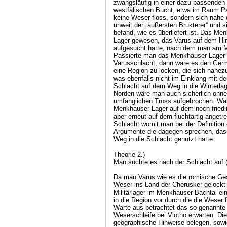
zwangsläufig in einer dazu passenden
westfälischen Bucht, etwa im Raum Pa
keine Weser floss, sondern sich nahe
unweit der „äußersten Brukterer“ und 
befand, wie es überliefert ist. Das M
Lager gewesen, das Varus auf dem Hin
aufgesucht hätte, nach dem man am Mo
Passierte man das Menkhauser Lager 
Varusschlacht, dann wäre es den Ger
eine Region zu locken, die sich nahez
was ebenfalls nicht im Einklang mit d
Schlacht auf dem Weg in die Winterla
Norden wäre man auch sicherlich ohne
umfänglichen Tross aufgebrochen. Wä
Menkhauser Lager auf dem noch friedl
aber erneut auf dem fluchtartig anget
Schlacht womit man bei der Definitio
Argumente die dagegen sprechen, das
Weg in die Schlacht genutzt hätte.
Theorie 2.)
Man suchte es nach der Schlacht auf 
Da man Varus wie es die römische Geschichtsschreibung überlieferte an die Weser ins Land der Cherusker gelockt hatte gibt die Lage des römischen Militärlager im Menkhauser Bachtal eine deutliche Marschrichtung nach Norden in die Region vor durch die die Weser floss. Folglich könnte man von dieser Warte aus betrachtet das so genannte Sommerlager im Bereich der Weserschleife bei Vlotho erwarten. Die Cherusker waren ein Stamm der wie geographische Hinweise belegen, sowie Dialekt- und Keramikforschungen zeigen vorwiegend rechts, aber vor 2000 Jahren auch noch links der Weser siedelte bevor die Ausbreitung der Angrivarier sie nach Osten abdrängte. Wobei Varus wohl keinem Lockruf folgte, sondern dem Befehl des Kaisers nachkam mitzuhelfen das Reich nach Osten expandieren zu lassen. Um über das Menkhauser Lager eine Verbindung zur Schlacht herstellen zu können spielt demzufolge sowohl die Lage der Wohngebiete der Cherusker und somit auch der Ort wo der Segimer Clan mit dem Varus anfänglich zusammen arbeitete seine Residenz hatte, eine wesentliche Rolle. Diese Sippe führte das Volk der Cherusker an und ihr Hauptsitz dürfte sich zentral innerhalb ihres Stammesgebietes und weniger in Randlage befunden haben. Das Volk der Cherusker beherrschte seinerzeit eine Großregion die vermutlich das Weserbergland über Hildesheim und Hanover bis an die Oker umfasste und sich über den Nethegau, sowie den Solling und den Westharz bis an die obere Leine erstreckte. Dadurch war dieser Stamm für die römischen Bemühungen nach Osten expandieren zu wollen von elementarer Bedeutung, sodass Rom eine Art Bündnis bzw. ein vertragsähnliches Verhältnis anstrebte. Unter diesen Voraussetzungen lässt sich die Sinnhaftigkeit eines römischen Stützpunktes im Nordwesten ihres Siedlungsgebietes nur schwer erklären was aber nicht davon abhalten soll diese Theorie weiter zu verfolgen. Aus dem vermeintlichen „Sommerlager“, für das sich der Weserknick bei Vlotho anbietet, es aber auch noch östlich davon gelegen haben könnte kommend, marschierten die Rumpflegionen, da man Tiberius einige Kontingente für seinen Markomannen Feldzug abtreten musste in südlicher Richtung. Eine Marschrichtung die der Zielsetzung entsprach die Winterlager erreichen zu wollen. Man hatte folglich das Lager verlassen in dem Varus von Segestes gewarnt worden sein soll, so wie es dieser acht Jahre später zu seiner Reputation in Rom vorgab getan zu haben. Das Lager in dem sich unter Varus der Generalstab traf, man den Marsch ins Gebiet der Aufrührer beschloss und in dem man wie überliefert unter die Waffen trat. Die Region Vlotho am südlichen Weserufer und westlich des Weserberglandes gelegen wo man heute das Ravensberger Platt spricht gehört zur Gruppe der westfälischen Dialekte und befand sich demnach im einstigen Stammesgebiet der Brukterer. Ein Grenzgebiet zum lippisch sprechenden Weserbergland, das ebenfalls zu den westfälischen Dialekte zählt, aber schon zum Ostfälischen Sprachraum der Cherusker tendiert. Ptolemäus der die Cherusker östlich der Weser verortete während die cheruskische Keramikform nach von Uslar im Werrebereich nicht nachweisbar ist. Eine Grenzregion in der man nicht mehr westfälisch, sondern Lippisch spricht, das wiederum einem Übergangsdialekt ins Ostfälische, dem Nachfolgedialekt der Cheruskersprache entspricht. Das 1055 erstmals erwähnte Valethorpe ein Ortsteil von Vlotho deutet darauf hin, dass es wie es die Falenforschung verdeutlicht von Brukterer als auch Cheruskern besiedelt wurde. Nördlich von Vlotho dürfte sich bereits angrivarischer Einfluss bemerkbar gemacht haben, sodass Varus sein Hauptquartier nicht mehr in einem Kerngebiet, sondern im nordwestlichen Randgebiet der Cherusker hatte was sich nicht mit der allgemeinen Auffassung verträgt. Von hier aus hätte Varus demnach seinen Marsch angetreten der vor dem Erreichen des Menkhauser Tales im Desaster endete. Varus verließ das Lager mit einem umfänglichen Anhang an Privatpersonen und Familienangehörigen während Arminius parallel zum Verlassen des Lagers an einen unbekannten Ort zu seinen Männern ritt. Das Dilemma um die folgenden Ereignisse wurzelt bzw. nahm seinen Anfang in der irreführenden Interpretation der antiken Wortwahl bzw. der Fehlübersetzung der Auseinandersetzung zwischen Varus und Arminius. Denn dem Ursprung folgend nannte die Antike sie an keiner Stelle eine Schlacht und das hatte auch seine Gründe, denn für das was geschah fand sich schon in der Antike keine zutreffende Bezeichnung weil sich niemandem im römischen Reich der genaue Hergang erschloss. Primär nannte man das Ereignis „Clades Variana“, das aber für eine Niederlage oder ein Unglück steht. Das Wort Proelium, das man für Kampfhandlungen zwischen Heeren nutzte hätte es getroffen, wurde aber an keiner Stelle überliefert. Optimal wäre es gewesen die Katastrophe so zu nennen wié die die römische Niederlage von Cannae, für die man in der Antike den Namen „pugna Cannensis“ hatte. Wie es sich aber dem Caeliusstein den man 1620 entdeckte entnehmen lässt, entschied man sich am Niederrhein für die Wortwahl „bello V