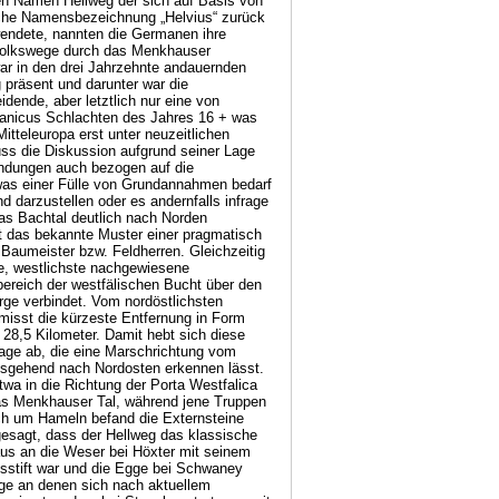
n Namen Hellweg der sich auf Basis von
sche Namensbezeichnung „Helvius“ zurück
wendete, nannten die Germanen ihre
 Volkswege durch das Menkhauser
war in den drei Jahrzehnte andauernden
g präsent und darunter war die
dende, aber letztlich nur eine von
manicus Schlachten des Jahres 16 + was
itteleuropa erst unter neuzeitlichen
ss die Diskussion aufgrund seiner Lage
ndungen auch bezogen auf die
as einer Fülle von Grundannahmen bedarf
darzustellen oder es andernfalls infrage
as Bachtal deutlich nach Norden
ht das bekannte Muster einer pragmatisch
Baumeister bzw. Feldherren. Gleichzeitig
te, westlichste nachgewiesene
bereich der westfälischen Bucht über den
ge verbindet. Vom nordöstlichsten
misst die kürzeste Entfernung in Form
o 28,5 Kilometer. Damit hebt sich diese
age ab, die eine Marschrichtung vom
usgehend nach Nordosten erkennen lässt.
wa in die Richtung der Porta Westfalica
das Menkhauser Tal, während jene Truppen
ich um Hameln befand die Externsteine
 gesagt, dass der Hellweg das klassische
aus an die Weser bei Höxter mit seinem
sstift war und die Egge bei Schwaney
e an denen sich nach aktuellem