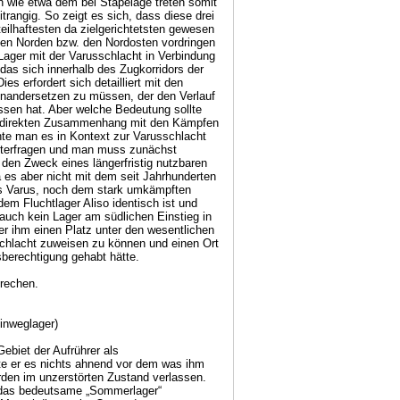
 wie etwa dem bei Stapelage treten somit
trangig. So zeigt es sich, dass diese drei
teilhaftesten da zielgerichtetsten gewesen
den Norden bzw. den Nordosten vordringen
Lager mit der Varusschlacht in Verbindung
 das sich innerhalb des Zugkorridors der
es erfordert sich detailliert mit den
inandersetzen zu müssen, der den Verlauf
assen hat. Aber welche Bedeutung sollte
m direkten Zusammenhang mit den Kämpfen
te man es in Kontext zur Varusschlacht
interfragen und man muss zunächst
 den Zweck eines längerfristig nutzbaren
a es aber nicht mit dem seit Jahrhunderten
s Varus, noch dem stark umkämpften
dem Fluchtlager Aliso identisch ist und
auch kein Lager am südlichen Einstieg in
r ihm einen Platz unter den wesentlichen
schlacht zuweisen zu können und einen Ort
berechtigung gehabt hätte.
prechen.
inweglager)
ebiet der Aufrührer als
te er es nichts ahnend vor dem was ihm
rden im unzerstörten Zustand verlassen.
o das bedeutsame „Sommerlager“